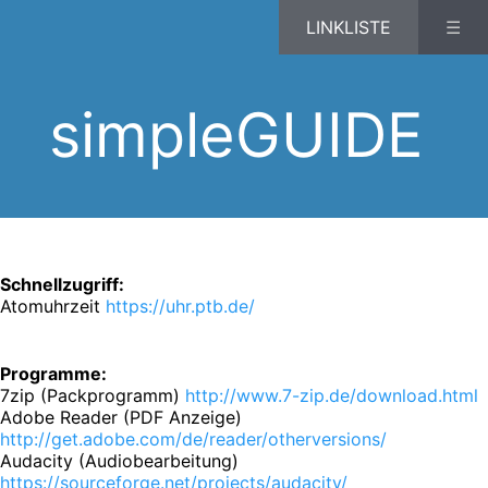
LINKLISTE
☰
simpleGUIDE
Schnellzugriff:
Atomuhrzeit
https://uhr.ptb.de/
Programme:
7zip (Packprogramm)
http://www.7-zip.de/download.html
Adobe Reader (PDF Anzeige)
http://get.adobe.com/de/reader/otherversions/
Audacity (Audiobearbeitung)
https://sourceforge.net/projects/audacity/