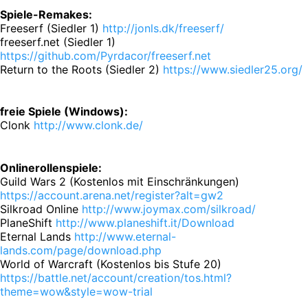
Spiele-Remakes:
Freeserf (Siedler 1)
http://jonls.dk/freeserf/
freeserf.net (Siedler 1)
https://github.com/Pyrdacor/freeserf.net
Return to the Roots (Siedler 2)
https://www.siedler25.org/
freie Spiele (Windows):
Clonk
http://www.clonk.de/
Onlinerollenspiele:
Guild Wars 2 (Kostenlos mit Einschränkungen)
https://account.arena.net/register?alt=gw2
Silkroad Online
http://www.joymax.com/silkroad/
PlaneShift
http://www.planeshift.it/Download
Eternal Lands
http://www.eternal-
lands.com/page/download.php
World of Warcraft (Kostenlos bis Stufe 20)
https://battle.net/account/creation/tos.html?
theme=wow&style=wow-trial