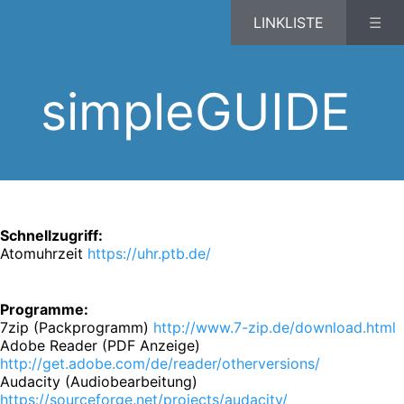
LINKLISTE
☰
simpleGUIDE
Schnellzugriff:
Atomuhrzeit
https://uhr.ptb.de/
Programme:
7zip (Packprogramm)
http://www.7-zip.de/download.html
Adobe Reader (PDF Anzeige)
http://get.adobe.com/de/reader/otherversions/
Audacity (Audiobearbeitung)
https://sourceforge.net/projects/audacity/