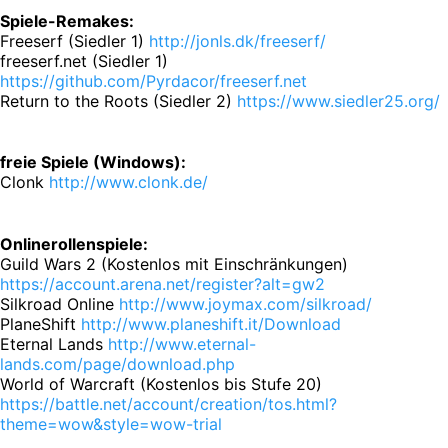
Spiele-Remakes:
Freeserf (Siedler 1)
http://jonls.dk/freeserf/
freeserf.net (Siedler 1)
https://github.com/Pyrdacor/freeserf.net
Return to the Roots (Siedler 2)
https://www.siedler25.org/
freie Spiele (Windows):
Clonk
http://www.clonk.de/
Onlinerollenspiele:
Guild Wars 2 (Kostenlos mit Einschränkungen)
https://account.arena.net/register?alt=gw2
Silkroad Online
http://www.joymax.com/silkroad/
PlaneShift
http://www.planeshift.it/Download
Eternal Lands
http://www.eternal-
lands.com/page/download.php
World of Warcraft (Kostenlos bis Stufe 20)
https://battle.net/account/creation/tos.html?
theme=wow&style=wow-trial